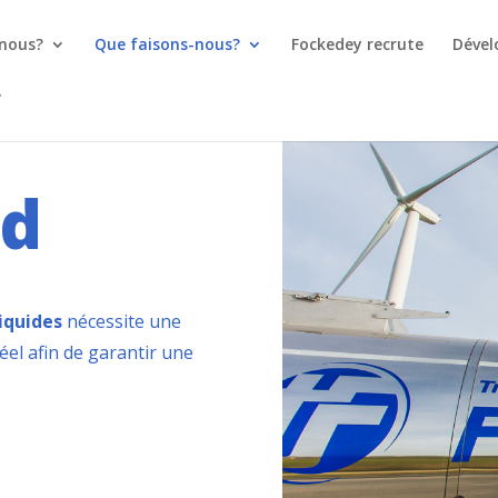
nous?
Que faisons-nous?
Fockedey recrute
Dével
od
iquides
nécessite une
éel afin de garantir une